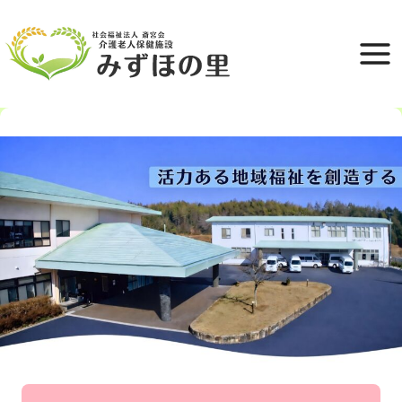
内
容
を
ス
キ
ッ
プ